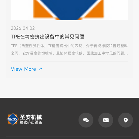
2026-04-02
TPE在精密挤出设备中的常见问题
TPE（热塑性弹性体）在精密挤出中的表现，介于传统橡胶和普通塑料
之间。它对温度剪切敏感，且熔体强度较低，因此加工中常见的问题主
要围绕表面质量和尺寸稳定性展开。以下是基于精密挤出场景的典型问
题及排查方向：1. 表面粗糙/麻面（塑化不良）这是最
View More



