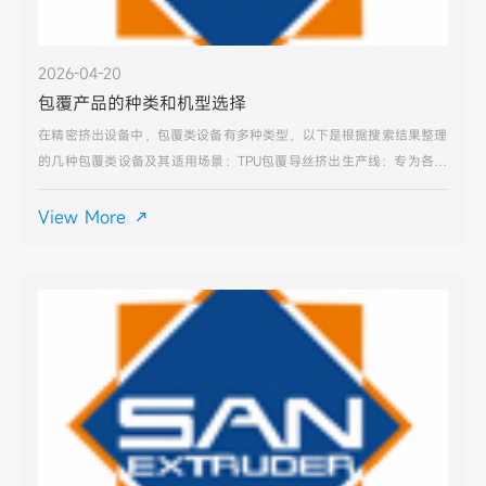
2026-04-20
包覆产品的种类和机型选择
在精密挤出设备中，包覆类设备有多种类型，以下是根据搜索结果整理
的几种包覆类设备及其适用场景：TPU包覆导丝挤出生产线：专为各种
包覆型导丝生产而研发，适用于导丝内层为不锈钢材质、部分为镍合
金、钛合金等，外面包覆一层高分子材料的导丝生产。适用于
View More
