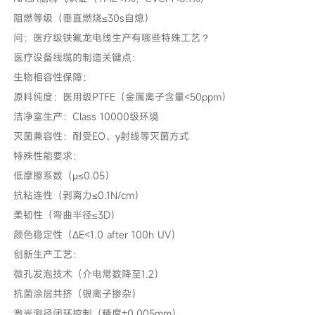
阻燃等级（垂直燃烧≤30s自熄）
问：医疗级铁氟龙电线生产有哪些特殊工艺？
医疗设备线缆的制造关键点：
生物相容性保障：
原料纯度：医用级PTFE（金属离子含量<50ppm）
洁净室生产：Class 10000级环境
灭菌兼容性：耐受EO、γ射线等灭菌方式
特殊性能要求：
低摩擦系数（μ≤0.05）
抗粘连性（剥离力≤0.1N/cm）
柔韧性（弯曲半径≤3D）
颜色稳定性（ΔE<1.0 after 100h UV）
创新生产工艺：
微孔发泡技术（介电常数降至1.2）
抗菌涂层共挤（银离子掺杂）
激光测径闭环控制（精度±0.005mm）