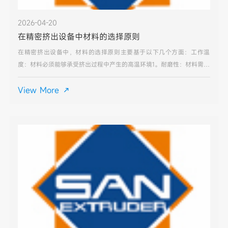
2026-04-20
在精密挤出设备中材料的选择原则
在精密挤出设备中，材料的选择原则主要基于以下几个方面：工作温
度：材料必须能够承受挤出过程中产生的高温环境1。耐磨性：材料需具
备良好的耐磨性，以抵御与塑料熔体间的持续摩擦。抗腐蚀性：部分塑
料添加剂可能对模具材料造成腐蚀，材料应具有一定抗腐蚀性
View More
