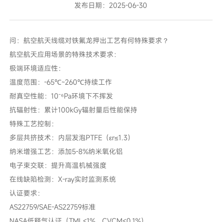
发布日期：2025-06-30
问：航空航天线缆对铁氟龙押出工艺有何特殊要求？
航空航天应用场景的特殊技术要求：
极端环境适应性：
温度范围：-65℃~260℃持续工作
耐真空性能：10⁻⁶Pa环境下不挥发
抗辐射性：累计100kGy辐射量后性能保持
特殊工艺控制：
多层共挤技术：内层发泡PTFE（εr≤1.3）
纳米增强工艺：添加5-8%纳米氧化铝
电子束交联：提升高温机械强度
在线缺陷检测：X-ray实时监测系统
认证要求：
AS22759/SAE-AS22759标准
NASA低释气认证（TML<1%，CVCM<0.1%）