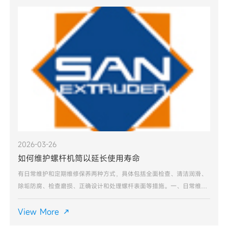
2026-03-26
如何维护螺杆机筒以延长使用寿命
有日常维护和定期维修保养两种方式，具体包括全面检查、清洁润滑、
除垢防腐、检查磨损、正确设计和处理螺杆表面等措施。一、日常维护
全面检查：定期检查所有螺钉的松紧情况，检查齿轮和轴承的磨损情
况，并做好记录。清洁润滑：日常维护的基本是清洁机器，润滑
View More
