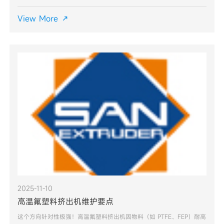
点如下：开机前检查（每次启动前必做）- 确认设备总电源、冷却水
路、气路连接正常，无泄漏或松动情况。- 检查螺杆、料
View More

2025-11-10
高温氟塑料挤出机维护要点
这个方向针对性极强！高温氟塑料挤出机因物料（如 PTFE、FEP）耐高