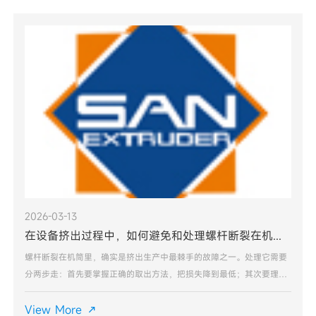
2026-03-13
在设备挤出过程中，如何避免和处理螺杆断裂在机筒里面
螺杆断裂在机筒里，确实是挤出生产中最棘手的故障之一。处理它需要
分两步走：首先要掌握正确的取出方法，把损失降到最低；其次要理解
断裂的根本原因，建立预防体系，避免悲剧重演。以下是针对“断裂取
出”和“根源预防”的完整解决方案：一旦发生断裂，千万不
View More
