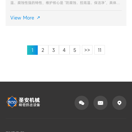
温、腐蚀性强的特性，维护核心是 “防腐蚀、控高温、保洁净”，具体要
点如下：核心部件维护要点螺杆与料筒：采用哈氏合金、镍基合金等耐
腐蚀材质，每次停机后需用专用清洗料（如 P
View More

1
2
3
4
5
>>
11


