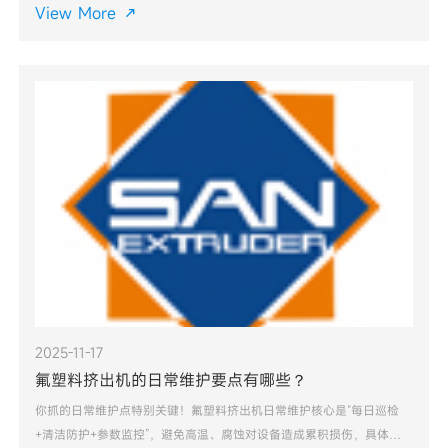
敏、高粘、高填
View More

2025-11-17
氟塑料挤出机的日常维护要点有哪些？
你抓的日常维护点特别关键！氟塑料挤出机日常维护核心是“每日巡检
+清洁防护+参数监控”，避免高温、腐蚀对设备造成累积损伤，具体要