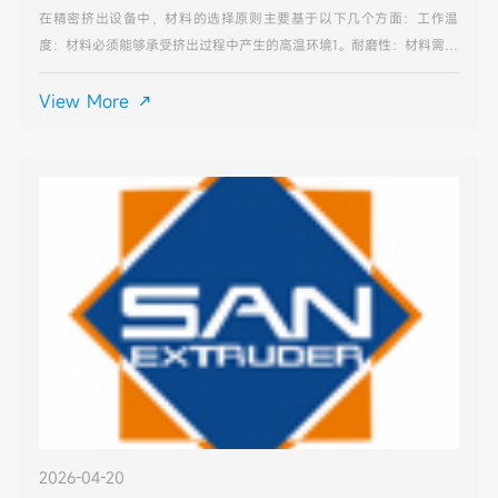
在精密挤出设备中，材料的选择原则主要基于以下几个方面：工作温
度：材料必须能够承受挤出过程中产生的高温环境1。耐磨性：材料需具
备良好的耐磨性，以抵御与塑料熔体间的持续摩擦。抗腐蚀性：部分塑
料添加剂可能对模具材料造成腐蚀，材料应具有一定抗腐蚀性
View More

2026-04-20