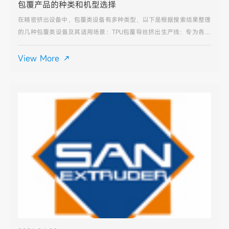
包覆产品的种类和机型选择
在精密挤出设备中，包覆类设备有多种类型，以下是根据搜索结果整理
的几种包覆类设备及其适用场景：TPU包覆导丝挤出生产线：专为各种
包覆型导丝生产而研发，适用于导丝内层为不锈钢材质、部分为镍合
金、钛合金等，外面包覆一层高分子材料的导丝生产。适用于
View More
