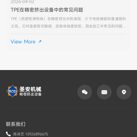
2026-04-02
TPE在精密挤出设备中的常见问题
TPE（热塑性弹性体）在精密挤出中的表现，介于传统橡胶和普通塑料
之间。它对温度剪切敏感，且熔体强度较低，因此加工中常见的问题主
要围绕表面质量和尺寸稳定性展开。以下是基于精密挤出场景的典型问
题及排查方向：1. 表面粗糙/麻面（塑化不良）这是最
View More




联系我们
陈诗艺 13926896675