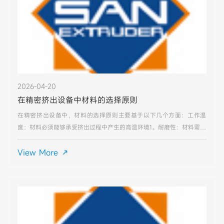
2026-04-20
在精密挤出设备中材料的选择原则
在精密挤出设备中，材料的选择原则主要基于以下几个方面：工作温
度：材料必须能够承受挤出过程中产生的高温环境1。耐磨性：材料需具
备良好的耐磨性，以抵御与塑料熔体间的持续摩擦。抗腐蚀性：部分塑
料添加剂可能对模具材料造成腐蚀，材料应具有一定抗腐蚀性
View More
