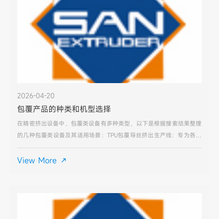
2026-04-20
包覆产品的种类和机型选择
在精密挤出设备中，包覆类设备有多种类型，以下是根据搜索结果整理
的几种包覆类设备及其适用场景：TPU包覆导丝挤出生产线：专为各种
包覆型导丝生产而研发，适用于导丝内层为不锈钢材质、部分为镍合
金、钛合金等，外面包覆一层高分子材料的导丝生产。适用于
View More
