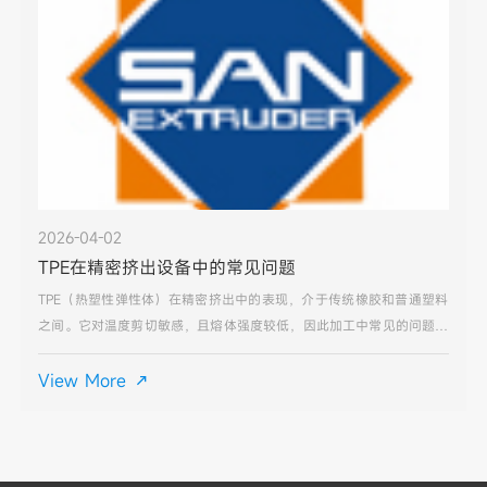
2026-04-02
TPE在精密挤出设备中的常见问题
TPE（热塑性弹性体）在精密挤出中的表现，介于传统橡胶和普通塑料
之间。它对温度剪切敏感，且熔体强度较低，因此加工中常见的问题主
要围绕表面质量和尺寸稳定性展开。以下是基于精密挤出场景的典型问
题及排查方向：1. 表面粗糙/麻面（塑化不良）这是最
View More
