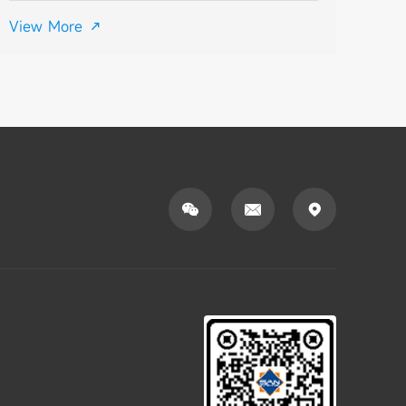
密挤出场景的典型问题及排查方向：1. 表面粗糙/麻面（塑化不
View More

良）这是最


