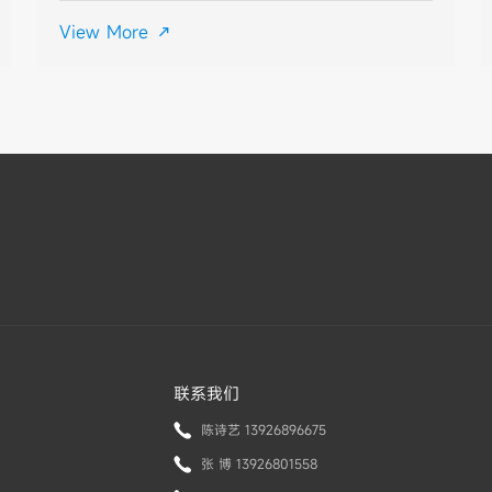
材质、部分为镍合金、钛合金等，外面包覆一层高分子材料的导
View More

丝生产。适用于
联系我们
陈诗艺 13926896675
张 博 13926801558