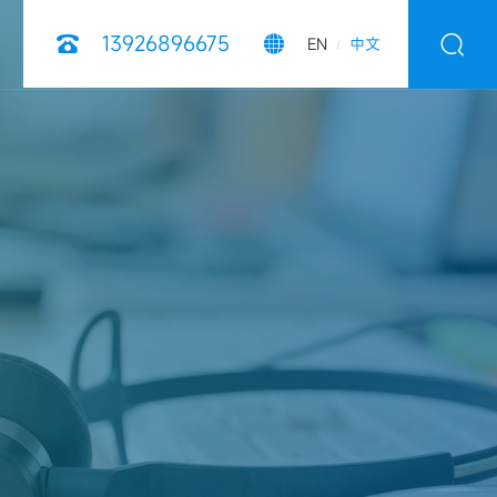
13926896675



EN
中文
/
风采
粒设备
代加工产品