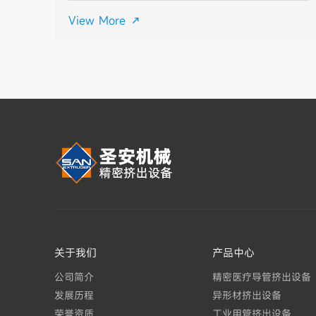
擦。抗腐蚀性：部分塑料添加剂可能对模具材料造成腐蚀，材料
View More

应具有一定抗腐蚀性
关于我们
产品中心
公司简介
精密医疗导管挤出设备
发展历程
异形材挤出设备
荣誉资质
工业用管挤出设备