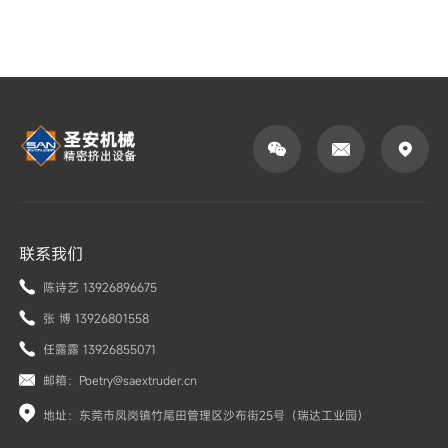



联系我们
陈诗艺 13926896675
张 博 13926801558
任露露 13926855071
邮箱：Poetry@saextruder.cn
地址：东莞市凤岗镇竹尾田管理区沙布街25号（瑞达工业园）