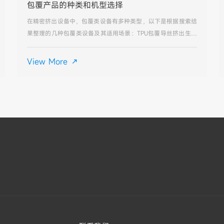
包覆产品的种类和机型选择
在精密挤出设备中，包覆类设备有多种类型，以下是根据搜索结
果整理的几种包覆类设备及其适用场景：TPU包覆导丝挤出生产
线：专为各种包覆型导丝生产而研发，适用于导丝内层为不锈钢
材质、部分为镍合金、钛合金等，外面包覆一层高分子材料的导
View More

丝生产。适用于