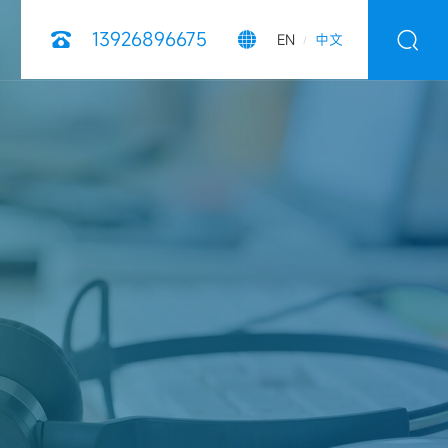
13926896675



EN
中文
/
风采
粒设备
代加工产品