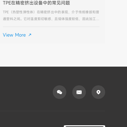
TPE在精密挤出设备中的常见问题
TPE（热塑性弹性体）在精密挤出中的表现，介于传统橡胶和普
通塑料之间。它对温度剪切敏感，且熔体强度较低，因此加工中
常见的问题主要围绕表面质量和尺寸稳定性展开。以下是基于精
密挤出场景的典型问题及排查方向：1. 表面粗糙/麻面（塑化不
View More

良）这是最


