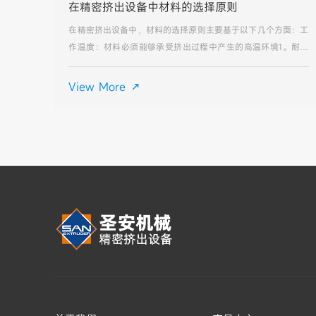
在精密挤出设备中材料的选择原则
在精密挤出设备中，材料的选择原则主要基于以下几个方面：工
作温度：材料必须能够承受挤出过程中产生的高温环境1。耐磨
性：材料需具备良好的耐磨性，以抵御与塑料熔体间的持续摩
擦。抗腐蚀性：部分塑料添加剂可能对模具材料造成腐蚀，材料
View More

应具有一定抗腐蚀性