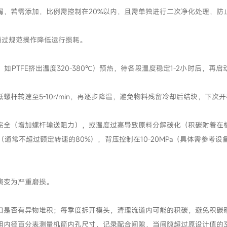
屑，若需添加，比例需控制在20%以内，且需单独进行二次净化处理，防
通过规范操作降低运行损耗。
TFE挤出温度320-380℃）预热，待各段温度稳定1-2小时后，再启动螺
杆转速至5-10r/min，再逐步降温，避免物料残留冷却后结块，下次
完全（增加螺杆输送阻力），或温度过高导致原料分解碳化（积碳附着在
通常不超过额定转速的80%），背压控制在10-20MPa（具体需参考
演变为严重磨损。
口是否有异物堆积；每季度拆开模头，清理流道内可能的积碳，避免积碳
用内径百分表测量机筒内孔尺寸，记录配合间隙，当间隙超过原设计值的3