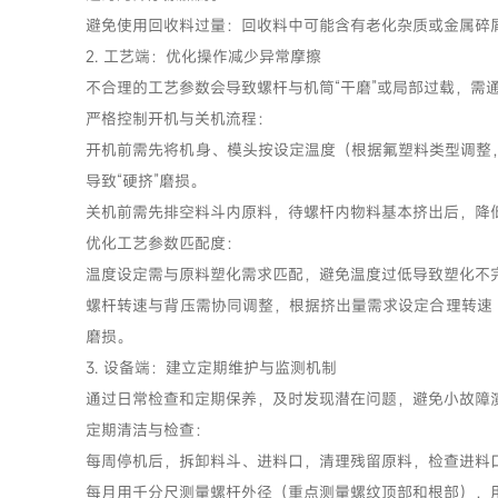
避免使用回收料过量：回收料中可能含有老化杂质或金属碎
2. 工艺端：优化操作减少异常摩擦
不合理的工艺参数会导致螺杆与机筒“干磨”或局部过载，需
严格控制开机与关机流程：
开机前需先将机身、模头按设定温度（根据氟塑料类型调整，如P
导致“硬挤”磨损。
关机前需先排空料斗内原料，待螺杆内物料基本挤出后，降低螺
优化工艺参数匹配度：
温度设定需与原料塑化需求匹配，避免温度过低导致塑化不
螺杆转速与背压需协同调整，根据挤出量需求设定合理转速（
磨损。
3. 设备端：建立定期维护与监测机制
通过日常检查和定期保养，及时发现潜在问题，避免小故障
定期清洁与检查：
每周停机后，拆卸料斗、进料口，清理残留原料，检查进料
每月用千分尺测量螺杆外径（重点测量螺纹顶部和根部），