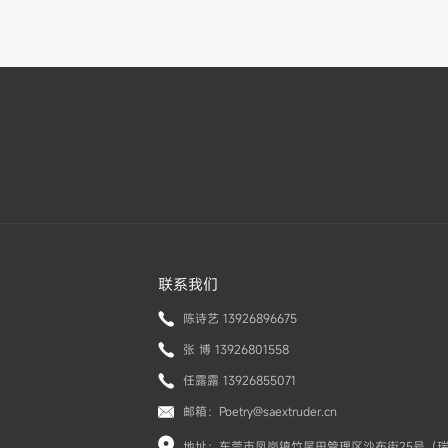
联系我们
陈诗艺 13926896675
张 博 13926801558
任露露 13926855071
邮箱：Poetry@saextruder.cn
地址：东莞市凤岗镇竹尾田管理区沙布街25号（