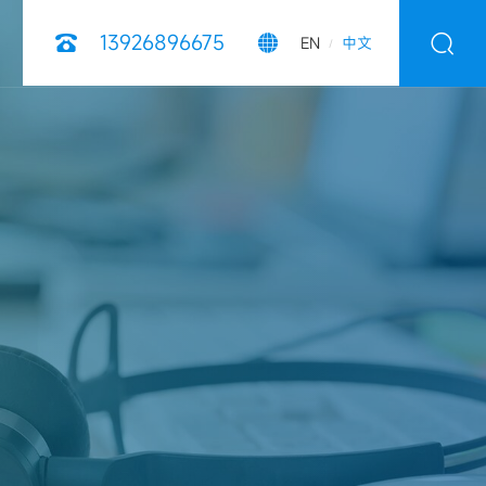
13926896675



EN
中文
/
风采
粒设备
代加工产品