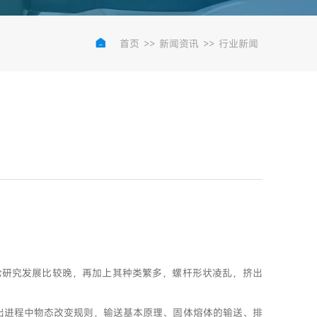

首页
>>
新闻资讯
>>
行业新闻
论研究发展比较晚，再加上其种类繁多，螺杆形状凌乱，挤出
出进程中物态改变规则，输送基本原理、固体熔体的输送、排