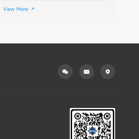
密挤出场景的典型问题及排查方向：1. 表面粗糙/麻面（塑化不
View More

良）这是最


