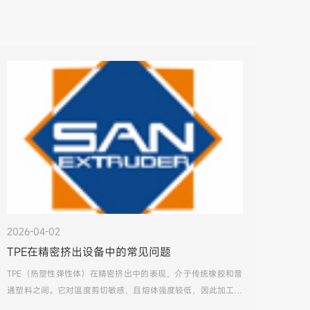
2026-04-02
TPE在精密挤出设备中的常见问题
TPE（热塑性弹性体）在精密挤出中的表现，介于传统橡胶和普
通塑料之间。它对温度剪切敏感，且熔体强度较低，因此加工中
常见的问题主要围绕表面质量和尺寸稳定性展开。以下是基于精