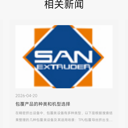
相关新闻
2026-04-20
包覆产品的种类和机型选择
在精密挤出设备中，包覆类设备有多种类型，以下是根据搜索结
果整理的几种包覆类设备及其适用场景：TPU包覆导丝挤出生产
线：专为各种包覆型导丝生产而研发，适用于导丝内层为不锈钢