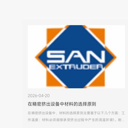
2026-04-20
在精密挤出设备中材料的选择原则
在精密挤出设备中，材料的选择原则主要基于以下几个方面：工
作温度：材料必须能够承受挤出过程中产生的高温环境1。耐磨
性：材料需具备良好的耐磨性，以抵御与塑料熔体间的持续摩