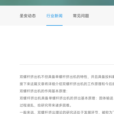
圣安动态
行业新闻
常见问题
双螺杆挤出机不但具备单螺杆挤出机的特性，并且具备投料
接下来这篇文章将详细介绍双螺杆挤出机的工作原理和今后
双螺杆挤出机的作用基本原理：
双螺杆挤出机具备单螺杆挤出机的挤出基本原理：固体输送
过程凌乱，给研究带来诸多困难。
一般来说，双螺杆挤出理论的研究还处于发展环节，被称为