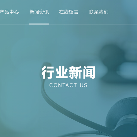
产品中心
新闻资讯
在线留言
联系我们
司简介
异形材挤出设备
发展历程
圣安动态
工业用管挤出设备
荣誉资质
行业新闻
合作客户
常见问题
新产品
企业
造
行业新闻
CONTACT US