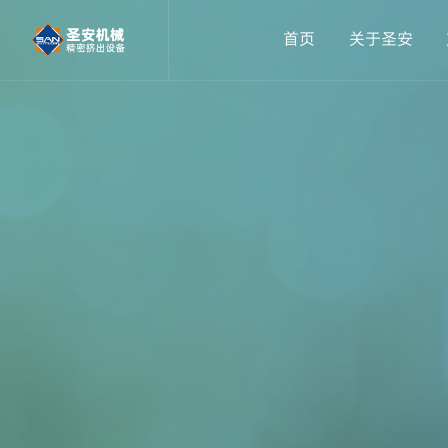
首页
关于圣安
精密医疗导管挤出设备
公