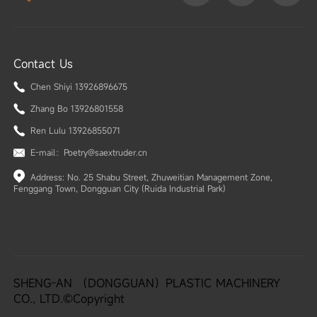
Contact Us
Chen Shiyi 13926896675
Zhang Bo 13926801558
Ren Lulu 13926855071
E-mail：Poetry@saextruder.cn
Address: No. 25 Shabu Street, Zhuweitian Management Zone,
Fenggang Town, Dongguan City (Ruida Industrial Park)
SHENG-AN （DONGGUAN）PLASTIC MACHINERY
CO., LTD.©Copyright